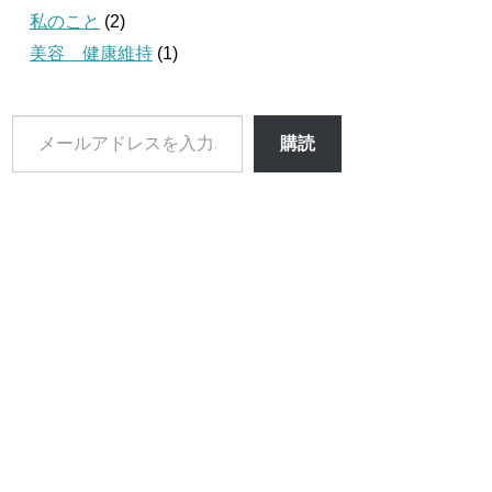
私のこと
(2)
美容 健康維持
(1)
メ
購読
ー
ル
ア
ド
レ
ス
を
入
力...