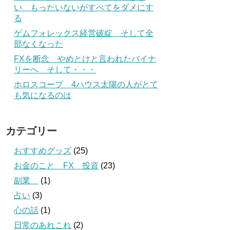
い もったいないがすべてをダメにす
る
ゲムフォレックス経営破綻 そして全
部なくなった
FXを断念 やめとけと言われたバイナ
リーへ そして・・・
ホロスコープ 4ハウス太陽の人がとて
も気になるのは
カテゴリー
おすすめグッズ
(25)
お金のこと FX 投資
(23)
副業
(1)
占い
(3)
心の話
(1)
日常のあれこれ
(2)