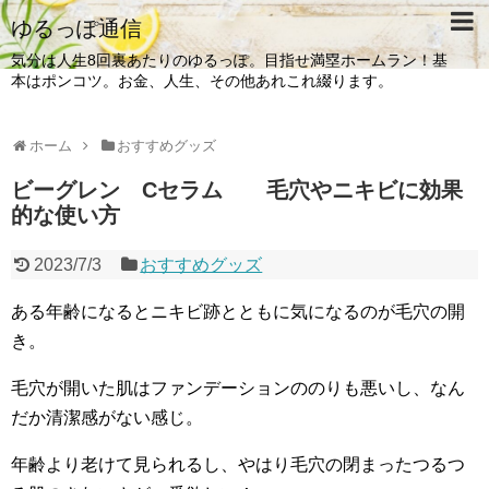
ゆるっぽ通信
気分は人生8回裏あたりのゆるっぽ。目指せ満塁ホームラン！基
本はポンコツ。お金、人生、その他あれこれ綴ります。
ホーム
おすすめグッズ
ビーグレン Cセラム 毛穴やニキビに効果
的な使い方
2023/7/3
おすすめグッズ
ある年齢になるとニキビ跡とともに気になるのが毛穴の開
き。
毛穴が開いた肌はファンデーションののりも悪いし、なん
だか清潔感がない感じ。
年齢より老けて見られるし、やはり毛穴の閉まったつるつ