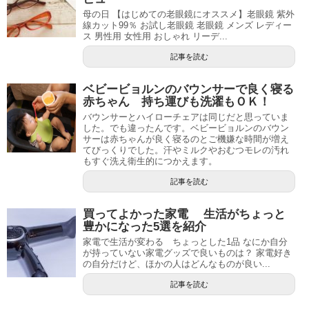
母の日 【はじめての老眼鏡にオススメ】老眼鏡 紫外
線カット99％ お試し老眼鏡 老眼鏡 メンズ レディー
ス 男性用 女性用 おしゃれ リーデ...
記事を読む
ベビービョルンのバウンサーで良く寝る
赤ちゃん 持ち運びも洗濯もＯＫ！
バウンサーとハイローチェアは同じだと思っていま
した。でも違ったんです。ベビービョルンのバウン
サーは赤ちゃんが良く寝るのとご機嫌な時間が増え
てびっくりでした。汗やミルクやおむつモレの汚れ
もすぐ洗え衛生的につかえます。
記事を読む
買ってよかった家電 生活がちょっと
豊かになった5選を紹介
家電で生活が変わる ちょっとした1品 なにか自分
が持っていない家電グッズで良いものは？ 家電好き
の自分だけど、ほかの人はどんなものが良い...
記事を読む