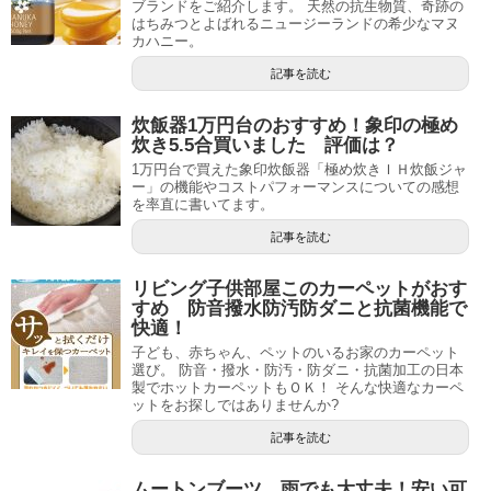
ブランドをご紹介します。 天然の抗生物質、奇跡の
はちみつとよばれるニュージーランドの希少なマヌ
カハニー。
記事を読む
炊飯器1万円台のおすすめ！象印の極め
炊き5.5合買いました 評価は？
1万円台で買えた象印炊飯器「極め炊きＩＨ炊飯ジャ
ー」の機能やコストパフォーマンスについての感想
を率直に書いてます。
記事を読む
リビング子供部屋このカーペットがおす
すめ 防音撥水防汚防ダニと抗菌機能で
快適！
子ども、赤ちゃん、ペットのいるお家のカーペット
選び。 防音・撥水・防汚・防ダニ・抗菌加工の日本
製でホットカーペットもＯＫ！ そんな快適なカーペ
ットをお探しではありませんか?
記事を読む
ムートンブーツ 雨でも大丈夫！安い可