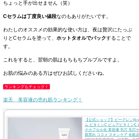
ちょっと手が出せません（笑）
Cセラムは丁度良い値段
なのもありがたいです。
わたしのオススメの効果的な使い方は、夜は贅沢にたっぷ
りとCセラムを塗って、
ホットタオルでパック
することで
す。
これをすると、翌朝の肌はもちもちプルプルですよ。
お肌の悩みのある方はぜひお試しくださいね。
ランキングもチェック！
楽天 美容液の売れ筋ランキング！
【公式ショップ】ビーグレン(b.gl
ム ビタミンC ピュアビタミンC 
小カプセル化 美容液 毛穴 毛穴
肌荒れ コスメ スキンケア 化粧品 1