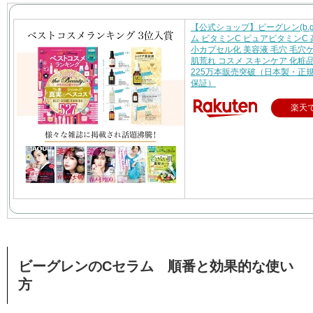
【公式ショップ】ビーグレン(b.gl
ム ビタミンC ピュアビタミンC 
小カプセル化 美容液 毛穴 毛穴
肌荒れ コスメ スキンケア 化粧品 1
225万本販売突破（日本製・正
保証）
楽天
ビーグレンのCセラム 順番と効果的な使い
方