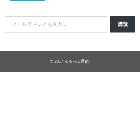
メ
購読
ー
ル
ア
ド
レ
ス
© 2017
ゆるっぽ通信
.
を
入
力...