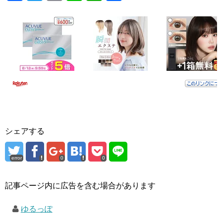
a
wi
m
n
h
有
c
tt
ail
e
at
e
er
s
b
A
o
p
o
p
k
シェアする
error
0
0
記事ページ内に広告を含む場合があります
ゆるっぽ