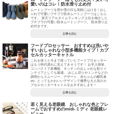
愛いのはコレ！防水滑り止め付
ムートンブーツを雨や雪の日も気軽にはける！おし
ゃれで可愛いプチプラ防水ムートンブーツはこちら
です。 楽天リアルタイムランキング上位を独占した
プチプラの可愛い防水ムートンブーツ。 防水滑り止
め付きです。
記事を読む
フードプロセッサー おすすめは洗いや
すいおしゃれな小型多機能タイプ！カプ
セルカッターキャトル
これを使うと今まで使っていたフードプロセッサー
はもう時代遅れに見えてきそうです！ お手入簡単、
コンパクトで多機能、キッチンのおしゃれな彩りイ
ンテリアとしても最適。 みじん切りやミンチなどの
調理からスムージー、デザート、赤ちゃんの離乳食
etc. とってもかわいいデザインで優秀な大人気のカ
プセルカッターキャトルをおすすめします！
記事を読む
若く見える老眼鏡 おしゃれな色とフレ
ームでおすすめのmidi-ミディ 老眼鏡レ
ビュー