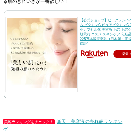
る肌のきれいさが一番欲しい！
【公式ショップ】ビーグレン(b.gl
ム ビタミンC ピュアビタミンC 
小カプセル化 美容液 毛穴 毛穴
肌荒れ コスメ スキンケア 化粧品 1
225万本販売突破（日本製・正
保証）
楽天
楽天 美容液の売れ筋ランキン
美容ランキングをチェック！
グ！