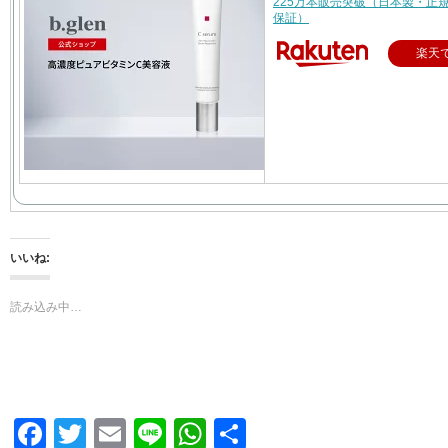
225万本販売突破（日本製・正
保証）
楽天
いいね:
読み込み中…
F
T
E
Li
W
共